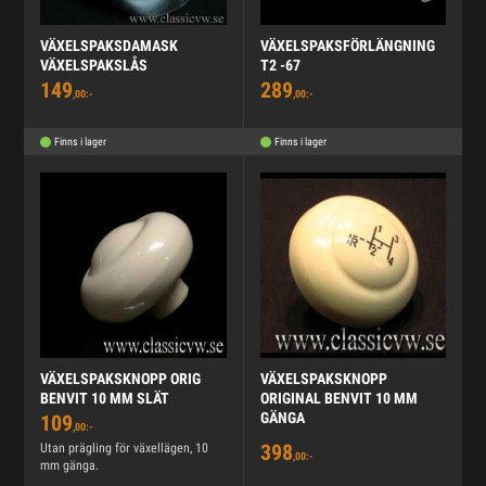
VÄXELSPAKSDAMASK
VÄXELSPAKSFÖRLÄNGNING
VÄXELSPAKSLÅS
T2 -67
149
289
,00:-
,00:-
Finns i lager
Finns i lager
VÄXELSPAKSKNOPP ORIG
VÄXELSPAKSKNOPP
BENVIT 10 MM SLÄT
ORIGINAL BENVIT 10 MM
GÄNGA
109
,00:-
398
Utan prägling för växellägen, 10
,00:-
mm gänga.