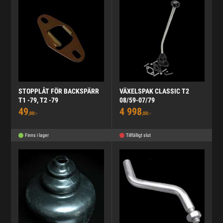
STOPPLÅT FÖR BACKSPÄRR
VÄXELSPAK CLASSIC T2
T1 -79, T2 -79
08/59-07/79
49
4 998
,00:-
,00:-
Finns i lager
Tillfälligt slut