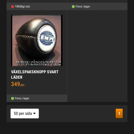
Tillfälligt slut
Finns i lager
VÄXELSPAKSKNOPP SVART
LÄDER
349
,00:-
Finns i lager
50 per sida
1