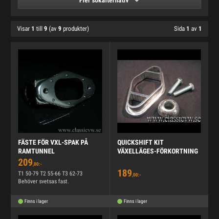
Fler sökalternativ
Visar
1
till
9
(av
9
produkter)
Sida
1
av
1
FÄSTE FÖR VXL-SPAK PÅ
QUICKSHIFT KIT
RAMTUNNEL
VÄXELLÄGES-FÖRKORTNING
209
,00:-
189
T1 50-79 T2 55-66 T3 62-73
,00:-
Behöver svetsas fast.
Finns i lager
Finns i lager