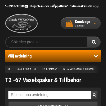
0910-37080
info@classicvw.se
Öppettider
Min önskelista
Logga in
Bl
Kundvagn
0
artiklar
Välj avdelning
Buss -67 Split (T2)
T2 -67 Interiör
T2 -67 Växelspakar & Tillbehör
T2 -67 Växelspakar & Tillbehör