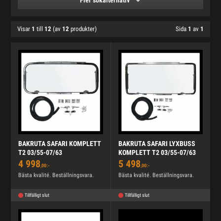
Fler sökalternativ
Visar
1
till
12
(av
12
produkter)
Sida
1
av
1
BAKRUTA SAFARI KOMPLETT
BAKRUTA SAFARI LYXBUSS
T2 03/55-07/63
KOMPLETT T2 03/55-07/63
4 998
5 498
,00:-
,00:-
Bästa kvalité. Beställningsvara.
Bästa kvalité. Beställningsvara.
Tillfälligt slut
Tillfälligt slut