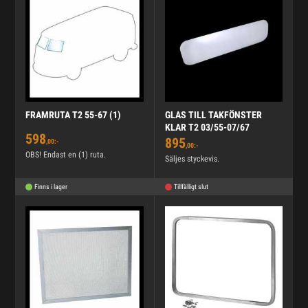
FRAMRUTA T2 55-67 (1)
GLAS TILL TAKFÖNSTER
KLAR T2 03/55-07/67
598
895
,00:-
,00:-
OBS! Endast en (1) ruta.
Säljes styckevis.
Finns i lager
Tillfälligt slut