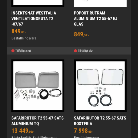
INSEKTSNÄT WESTFALIA
POPOUT RUTRAM
VENTILATIONSRUTA T2
ALUMINIUM T2 55-67 EJ
-07/67
GLAS
849
,00:-
849
,00:-
Beställningsvara.
Tillfälligt slut
Tillfälligt slut
SAFARIRUTOR T2 55-67 SATS
SAFARIRUTOR T2 55-67 SATS
ALUMINIUM TQ
ROSTFRIA
13 449
7 998
,00:-
,00:-
Bästa kvalitè. Beställningsvara.
Beställningsvara.