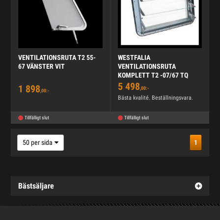
VENTILATIONSRUTA T2 55-
WESTFALIA
67 VÄNSTER VIT
VENTILATIONSRUTA
KOMPLETT T2 -07/67 TQ
5 498
1 898
,00:-
,00:-
Bästa kvalité. Beställningsvara.
Tillfälligt slut
Tillfälligt slut
50 per sida
1
Bästsäljare