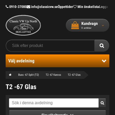
0910-37080
info@classicvw.se
Öppettider
Min önskelista
Logga in
Bl
Kundvagn
0
artiklar
Välj avdelning
Buss -67 Split (T2)
T2 -67 Kaross
T2 -67 Glas
T2 -67 Glas