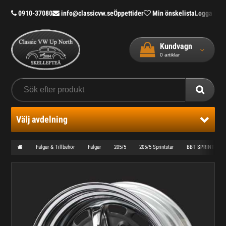
0910-37080
info@classicvw.se
Öppettider
Min önskelista
Logga in
Bl
Kundvagn
0
artiklar
Välj avdelning
Fälgar & Tillbehör
Fälgar
205/5
205/5 Sprintstar
BBT SPRINTSTAR 