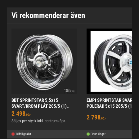
Vi rekommenderar även
BBT SPRINTSTAR 5,5x15
EMPI SPRINTSTAR SVART /
SVART/KROM PLÅT 205/5 (1)
POLERAD 5x15 205/5 (1) E
ET25
2 498
,00:-
2 798
,00:-
Säljes per styck inkl. centrumkåpa.
Tillfälligt slut
Finns i lager