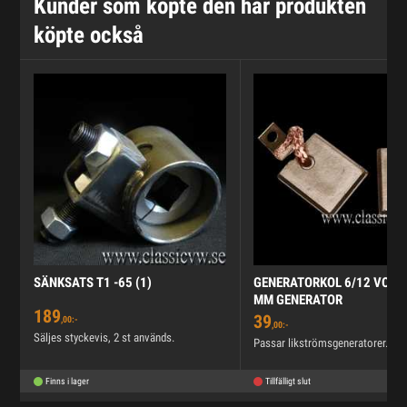
Kunder som köpte den här produkten
köpte också
SÄNKSATS T1 -65 (1)
GENERATORKOL 6/12 VOLT 
MM GENERATOR
189
39
,00:-
,00:-
Säljes styckevis, 2 st används.
Passar likströmsgeneratorer.
Finns i lager
Tillfälligt slut