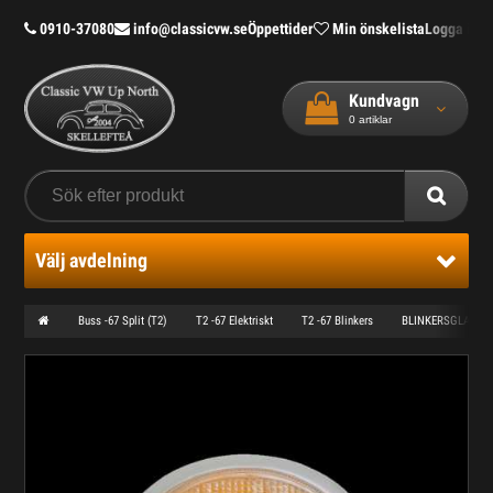
0910-37080
info@classicvw.se
Öppettider
Min önskelista
Logga in
Bl
Kundvagn
0
artiklar
Välj avdelning
Buss -67 Split (T2)
T2 -67 Elektriskt
T2 -67 Blinkers
BLINKERSGLAS GU