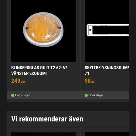
BLINKERSGLAS GULT T2 62-67
SKYLTBELYSNINGSGUMMI T
VÄNSTER EKONOMI
71
249
98
,00:-
,00:-
Finns i lager
Finns i lager
Vi rekommenderar även