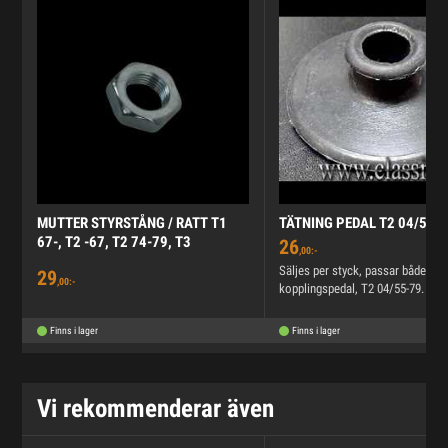
MUTTER STYRSTÅNG / RATT T1
TÄTNING PEDAL T2 04/55-7
67-, T2 -67, T2 74-79, T3
26
,00:-
Säljes per styck, passar både br
29
,00:-
kopplingspedal, T2 04/55-79.
Finns i lager
Finns i lager
Vi rekommenderar även