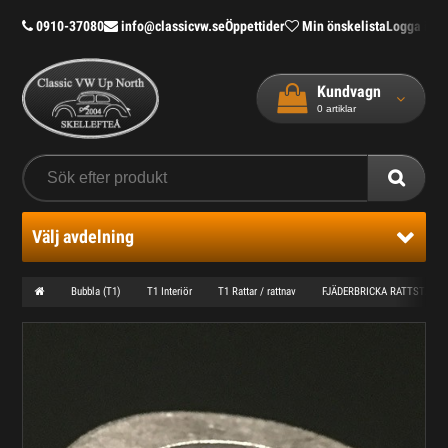
0910-37080
info@classicvw.se
Öppettider
Min önskelista
Logga in
Bl
Kundvagn
0
artiklar
Välj avdelning
Bubbla (T1)
T1 Interiör
T1 Rattar / rattnav
FJÄDERBRICKA RATTSTÅNG M16