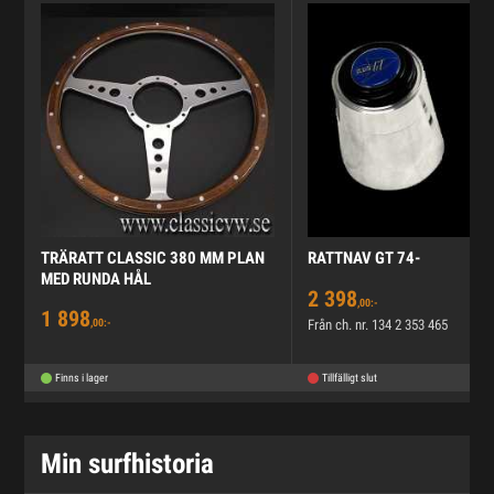
TRÄRATT CLASSIC 380 MM PLAN
RATTNAV GT 74-
MED RUNDA HÅL
2 398
,00:-
1 898
Från ch. nr. 134 2 353 465
,00:-
Finns i lager
Tillfälligt slut
Min surfhistoria