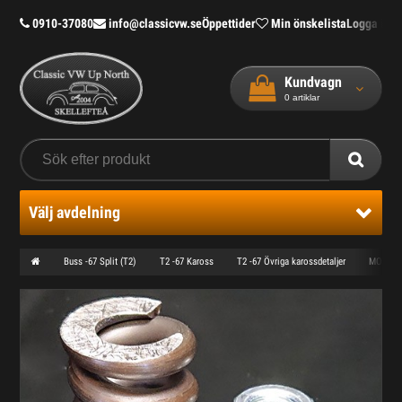
0910-37080
info@classicvw.se
Öppettider
Min önskelista
Logga in
Bl
Kundvagn
0
artiklar
Välj avdelning
Buss -67 Split (T2)
T2 -67 Kaross
T2 -67 Övriga karossdetaljer
MONT. 