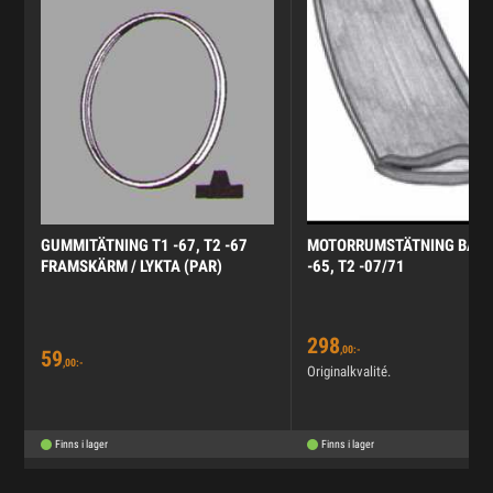
GUMMITÄTNING T1 -67, T2 -67
MOTORRUMSTÄTNING BAKR
FRAMSKÄRM / LYKTA (PAR)
-65, T2 -07/71
298
,00:-
59
,00:-
Originalkvalité.
Finns i lager
Finns i lager