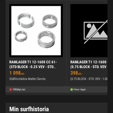
RAMLAGER T1 12-1600 CC 61-
RAMLAGER T1 12-1600 CC 
(STD BLOCK - 0.25 VEV - STD
(0.75 BLOCK - STD. VEV - 1
AXIAL)
AXIAL)
1 098
398
,00:-
,00:-
Stålförstärkta Mahle Clevite.
(0.75 BLOCK - STD. VEV - 1.00 AX
Tillfälligt slut
Finns i lager
Min surfhistoria