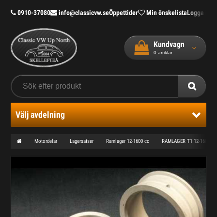
0910-37080
info@classicvw.se
Öppettider
Min önskelista
Logga in
Bl
Kundvagn
0
artiklar
Välj avdelning
Motordelar
Lagersatser
Ramlager 12-1600 cc
RAMLAGER T1 12-1600 CC 6