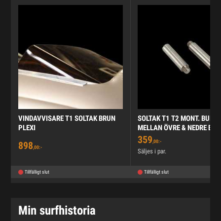
VINDAVVISARE T1 SOLTAK BRUN
SOLTAK T1 T2 MONT. BULT
PLEXI
MELLAN ÖVRE & NEDRE BÅG
359
,00:-
898
,00:-
Säljes i par.
Tillfälligt slut
Tillfälligt slut
Min surfhistoria